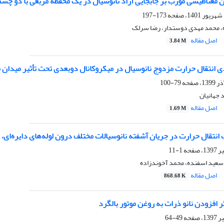
 مغناطیسی مورب بر جابجایی آزاد نانوسیال در یک محفظه مربعی با دو چشم
173-197
، محمد مهدی دوستدار، رضا سرلک
اصل مقاله
3.84 M
انتقال حرارت مزدوج نانوسیال در میکروکانال دوبعدی تحت تأثیر میدان مغ
79-100
 جهانیان
اصل مقاله
1.69 M
نتقال حرارت در جریان آشفته نانوسیالات مختلف درون لوله‌های دایره‌ای،
1-11
عید اسفنده، محمد آخوندزاده
اصل مقاله
868.68 K
افزودن نانو ذرات به روغن موتور بالگرد
49-64