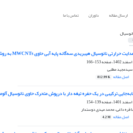
ارسال مقاله
داوران
تماس با ما
انوسیال
تی نانوسیال هیبریدی سه‌گانه پایه آبی حاوی MWCNTs به روش شبکه عصبی مصنوعی
153-166
سیدمجید مطلبی
اصل مقاله
812.99 K
‌جایی ترکیبی در یک حفره‌ تیغه دار با درپوش متحرک حاوی نانوسیال آلو
139-154
ا قره داغی، محمد مهدی دوستدار
اصل مقاله
4.2 M