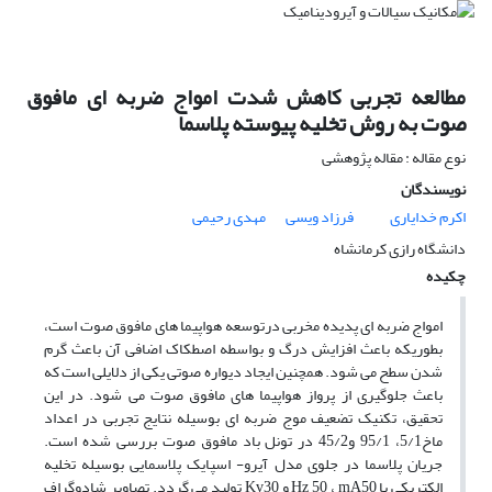
مطالعه تجربی کاهش شدت امواج ضربه ای مافوق
صوت به روش تخلیه پیوسته پلاسما
نوع مقاله : مقاله پژوهشی
نویسندگان
اکرم خدایاری
فرزاد ویسی
مهدی رحیمی
دانشگاه رازی کرمانشاه
چکیده
امواج ضربه ای پدیده مخربی درتوسعه هواپیما های مافوق صوت است،
بطوریکه باعث افزایش درگ و بواسطه اصطکاک اضافی آن باعث گرم
شدن سطح می شود. همچنین ایجاد دیواره صوتی یکی از دلایلی است که
باعث جلوگیری از پرواز هواپیما های مافوق صوت می شود. در این
تحقیق، تکنیک تضعیف موج ضربه ای بوسیله نتایج تجربی در اعداد
ماخ5/1، 95/1 و45/2 در تونل باد مافوق صوت بررسی شده است.
جریان پلاسما در جلوی مدل آیرو- اسپایک پلاسمایی بوسیله تخلیه
الکتریکی با Hz 50 ، mA50 و Kv30 تولید می گردد. تصاویر شادوگراف