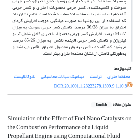
پیشنهاد شده­اند. در هریک از این روش­ها، دمای احتراق، کسر جرمی
سوخت و اکسیدکننده، کسر جرمی محصولات احتراق و کسر جرمی
آلاینده­ها محاسبه و با محفظه ساده مقایسه شده است. نتایج نشان داد
که استفاده از این روش­ها به صورت میانگین موجب افزایش گرمای
احتراق به میزان 36/28 درصد، کاهش کسر جرمی سوخت به میزان
91/27 درصد، افزایش کسر جرمی محصولات احتراق کامل شامل آب و
نیتروژن و کاهش کسر جرمی آلاینده ناکس به میزان 85/26 درصد
می‌شود که آلاینده ناکس به­عنوان محصول احتراق ناقص می‌باشد و
به‌طورکلی کاهش آن نشان دهنده احتراق بهتر است.
کلیدواژه‌ها
محفظه احتراق
تراست
دینامیک سیالات محاسباتی
نانوکاتالیست
DOR:20.1001.1.23223278.1399.9.1.10.8
عنوان مقاله
English
Simulation of the Effect of Fuel Nano Catalysts on
the Combustion Performance of a Liquid
Propellant Engine using Computational Fluid