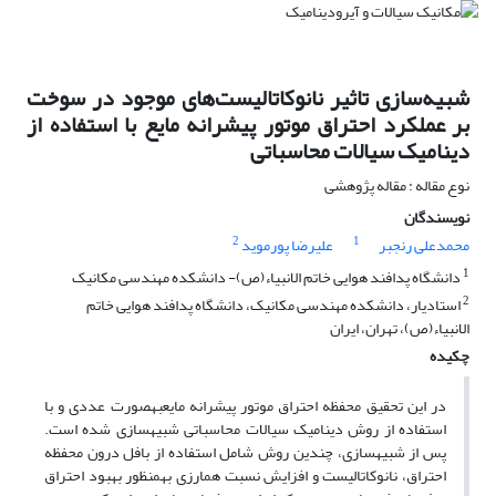
شبیه‌سازی تاثیر نانوکاتالیست‌های موجود در سوخت
بر عملکرد احتراق موتور پیشرانه مایع با استفاده از
دینامیک سیالات محاسباتی
نوع مقاله : مقاله پژوهشی
نویسندگان
2
1
محمدعلی رنجبر
علیرضا پورموید
1
دانشگاه پدافند هوایی خاتم الانبیاء(ص)- دانشکده مهندسی مکانیک
2
استادیار، دانشکده مهندسی مکانیک، دانشگاه پدافند هوایی خاتم
الانبیاء(ص)، تهران، ایران
چکیده
در این تحقیق محفظه احتراق موتور پیشرانه مایعبه­صورت عددی و با
استفاده از روش­ دینامیک سیالات محاسباتی شبیه­سازی شده است.
پس از شبیه­سازی، چندین روش شامل استفاده از بافل درون محفظه
احتراق، نانوکاتالیست و افزایش نسبت هم­ارزی به­منظور بهبود احتراق