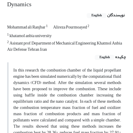
Dynamics
نویسندگان
English
1
2
Mohammad ali Ranjbar
Alireza Pourmoayed
1
khatamol anbia university
2
Asistant prof, Department of Mechanical Engineering, Khatmol Anbia
Air Defense, Tehran, Iran
چکیده
English
In this research, the combustion chamber of the liquid propellant
engine has been simulated numerically by the computational fluid
dynamics (CFD) method. After the simulation, several methods
have been proposed to improve the combustion. These include
using baffle inside the combustion chamber, increasing the
equilibrium ratio and the nano catalyst. In each of these methods,
the combustion temperature, mass fraction of fuel and oxidizer,
mass fraction of combustion products and mass fraction of
pollutants were calculated and compared with a simple chamber.
The results showed that using these methods increases the
combustion heat by 28.36%, reduces fuel mass fraction by 27.91%,