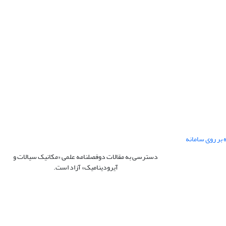
 بر روی سامانه
دسترسی به مقالات دوفصلنامه علمی «مکانیک سیالات و
آیرودینامیک» آزاد است.
این نشریه تحت مجوز Creative Commons ارجاع 4.0 بین
المللی قرار دارد.